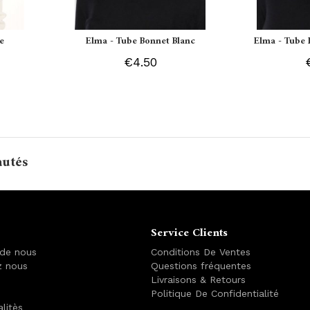
e
Elma - Tube Bonnet Blanc
Elma - Tube 
€4.50
autés
Service Clients
 de nous
Conditions De Ventes
z nous
Questions fréquentes
Livraisons & Retours
Politique De Confidentialité
alitès