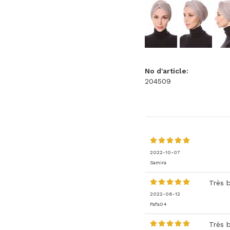
No d'article:
204509
2022-10-07
Samira
Très 
2022-06-12
Fafa04
Très b