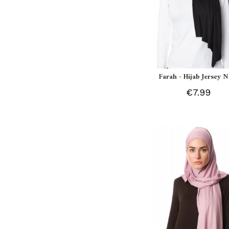
Farah - Hijab Jersey N
€7.99