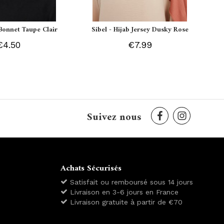
Bonnet Taupe Clair
Sibel - Hijab Jersey Dusky Rose
€4.50
€7.99
Suivez nous
Achats Sécurisés
Satisfait ou remboursé sous 14 jours
Livraison en 3-6 jours en France
Livraison gratuite à partir de €70