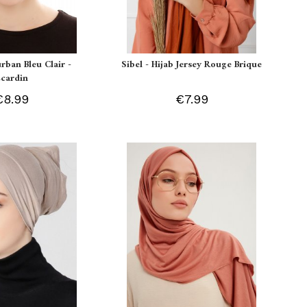
urban Bleu Clair -
Sibel - Hijab Jersey Rouge Brique
Ecardin
€8.99
€7.99