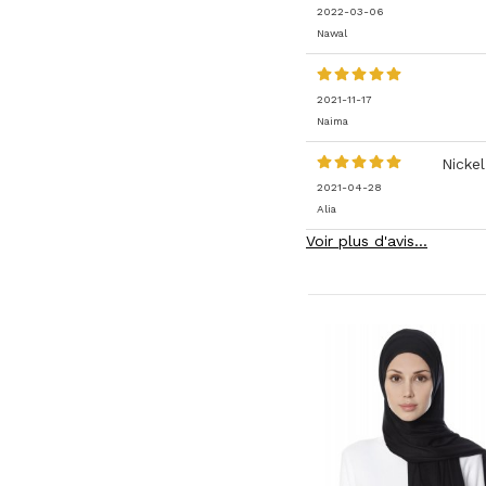
2022-03-06
Nawal
2021-11-17
Naima
Nickel
2021-04-28
Alia
Voir plus d'avis...