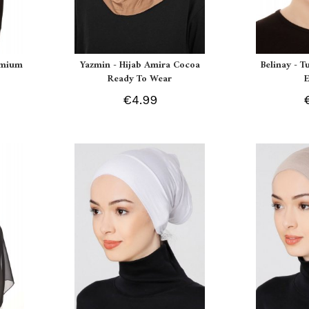
remium
Yazmin - Hijab Amira Cocoa
Belinay - T
Ready To Wear
€4.99