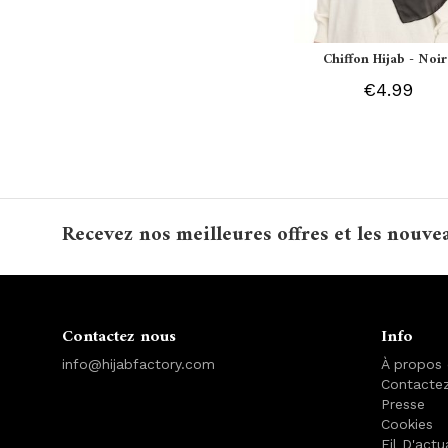
Chiffon Hijab - Noir
€4.99
Recevez nos meilleures offres et les nouve
Contactez nous
Info
info@hijabfactory.com
À propos
Contacte
Presse
Cookies
Fil D'actu