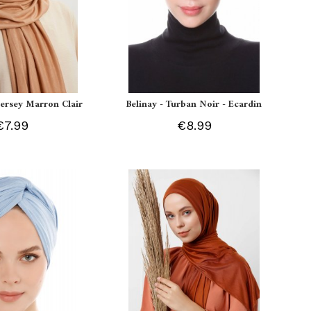
 Jersey Marron Clair
Belinay - Turban Noir - Ecardin
€7.99
€8.99