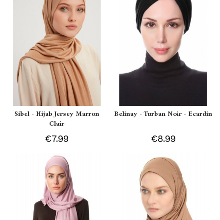
Sibel - Hijab Jersey Marron
Belinay - Turban Noir - Ecardin
Clair
€7.99
€8.99