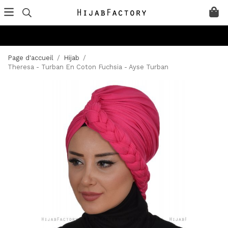
Page d'accueil
/
Hijab
/
Theresa - Turban En Coton Fuchsia - Ayse Turban