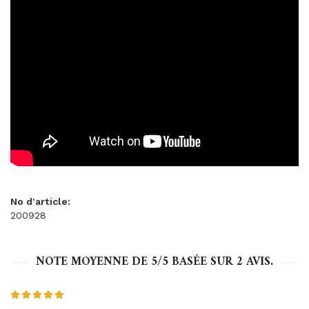
No d'article:
200928
NOTE MOYENNE DE
5
/5 BASÉE SUR
2
AVIS.