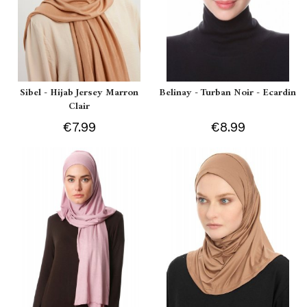
Sibel - Hijab Jersey Marron
Belinay - Turban Noir - Ecardin
Clair
€7.99
€8.99