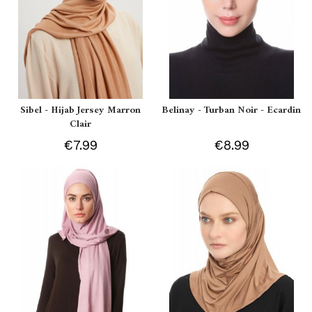
Sibel - Hijab Jersey Marron
Belinay - Turban Noir - Ecardin
Clair
€7.99
€8.99