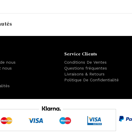
autés
Service Clients
 de nous
Conditions De Ventes
z nous
Questions fréquentes
Livraisons & Retours
Politique De Confidentialité
alitès