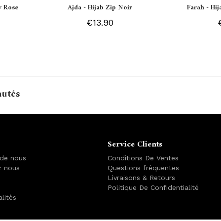
y Rose
Ajda - Hijab Zip Noir
Farah - Hi
€13.90
autés
Service Clients
 de nous
Conditions De Ventes
z nous
Questions fréquentes
Livraisons & Retours
Politique De Confidentialité
alitès