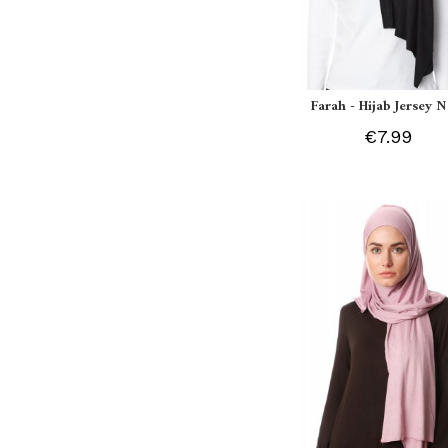
Farah - Hijab Jersey N
€7.99