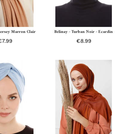
 Jersey Marron Clair
Belinay - Turban Noir - Ecardin
€7.99
€8.99