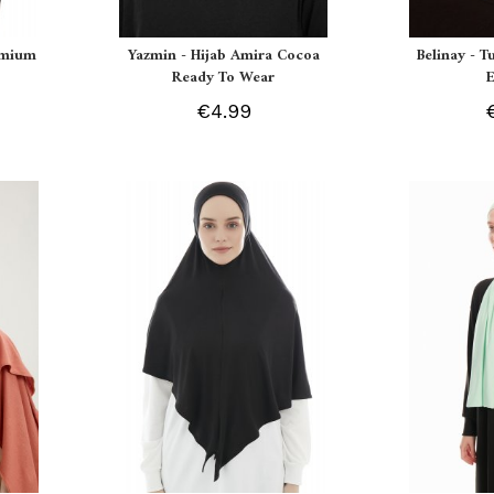
remium
Yazmin - Hijab Amira Cocoa
Belinay - T
Ready To Wear
€4.99