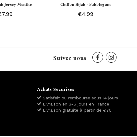
jab Jersey Menthe
Chiffon Hijab - Bubblegum
€7.99
€4.99
Suivez nous
Achats Sécurisés
Satisfait ou remboursé sous 14 jours
Livraison en 3-6 jours en France
Livraison gratuite à partir de €70