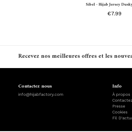
Sibel - Hijab Jersey Dusk
€7.99
Recevez nos meilleures offres et les nouve
Contactez nous
Info
info@hijabfactory.com
À propos
Contacte
Presse
Cookies
Fil D'actu