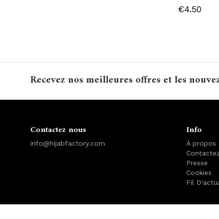
€4.50
Recevez nos meilleures offres et les nouve
Contactez nous
Info
info@hijabfactory.com
À propos
Contacte
Presse
Cookies
Fil D'actu