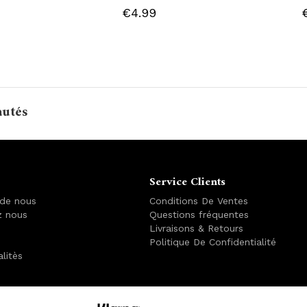
€4.99
autés
Service Clients
 de nous
Conditions De Ventes
z nous
Questions fréquentes
Livraisons & Retours
Politique De Confidentialité
alitès