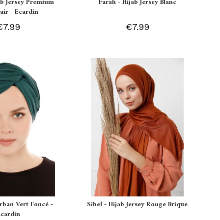
ab Jersey Premium
Farah - Hijab Jersey Blanc
air - Ecardin
€7.99
€7.99
urban Vert Foncé -
Sibel - Hijab Jersey Rouge Brique
Ecardin