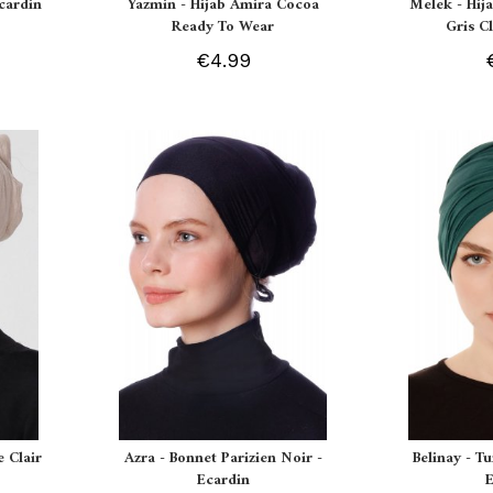
Ecardin
Yazmin - Hijab Amira Cocoa
Melek - Hij
Ready To Wear
Gris Cl
€4.99
 Clair
Azra - Bonnet Parizien Noir -
Belinay - T
Ecardin