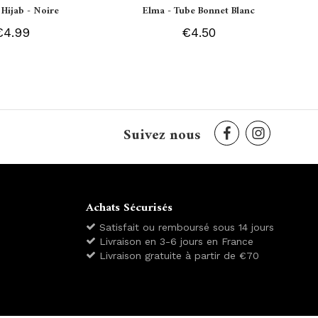
 Hijab - Noire
Elma - Tube Bonnet Blanc
€4.99
€4.50
Suivez nous
Achats Sécurisés
Satisfait ou remboursé sous 14 jours
Livraison en 3-6 jours en France
Livraison gratuite à partir de €70