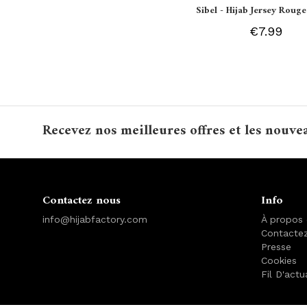
Sibel - Hijab Jersey Rouge
€7.99
Recevez nos meilleures offres et les nouve
Contactez nous
Info
info@hijabfactory.com
À propos
Contacte
Presse
Cookies
Fil D'actu