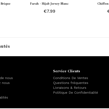
 Brique
Farah - Hijab Jersey Blanc
Chiffon
€7.99
autés
Service Clients
 de nous
Conditions De Ventes
z nous
Questions fréquentes
Livraisons & Retours
Politique De Confidentialité
alitès