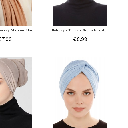
 Jersey Marron Clair
Belinay - Turban Noir - Ecardin
€7.99
€8.99