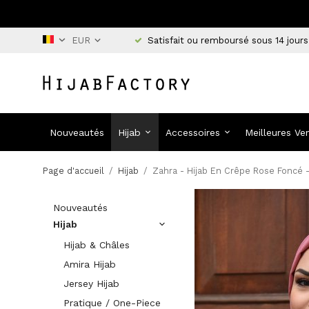
Satisfait ou remboursé sous 14 jours
Nouveautés
Hijab
Accessoires
Meilleures Ve
Page d'accueil
/
Hijab
/
Zahra - Hijab En Crêpe Rose Foncé -
Nouveautés
Hijab
Hijab & Châles
Amira Hijab
Jersey Hijab
Pratique / One-Piece