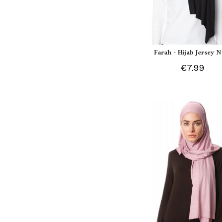
Farah - Hijab Jersey N
€7.99