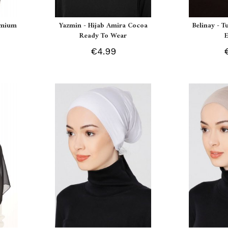
remium
Yazmin - Hijab Amira Cocoa
Belinay - T
Ready To Wear
€4.99