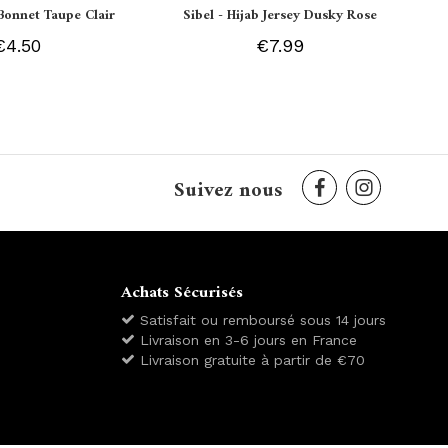
Bonnet Taupe Clair
Sibel - Hijab Jersey Dusky Rose
€4.50
€7.99
Suivez nous
Achats Sécurisés
Satisfait ou remboursé sous 14 jours
Livraison en 3-6 jours en France
Livraison gratuite à partir de €70