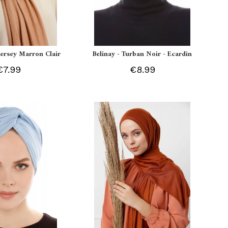
 Jersey Marron Clair
Belinay - Turban Noir - Ecardin
€7.99
€8.99