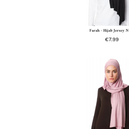
Farah - Hijab Jersey N
€7.99