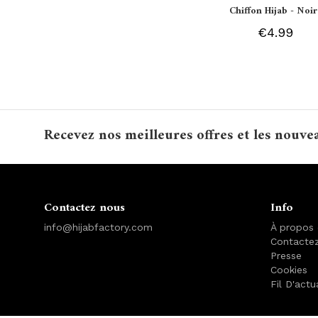
Chiffon Hijab - Noir
€4.99
Recevez nos meilleures offres et les nouve
Contactez nous
Info
info@hijabfactory.com
À propos
Contacte
Presse
Cookies
Fil D'actu