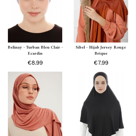
Belinay - Turban Bleu Clair -
Sibel - Hijab Jersey Rouge
Ecardin
Brique
€8.99
€7.99