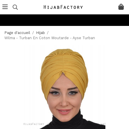
Page d'accueil
/
Hijab
/
Wilma - Turban En Coton Moutarde - Ayse Turban