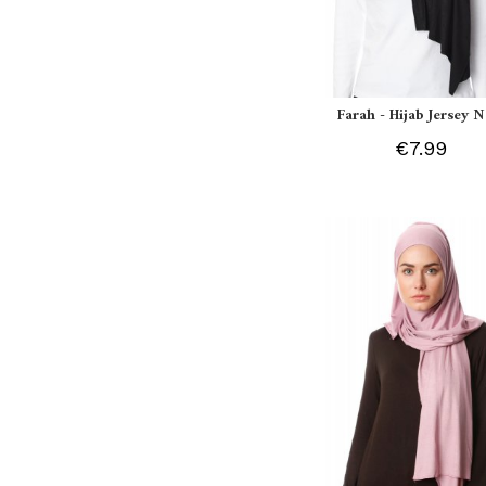
Farah - Hijab Jersey N
€7.99