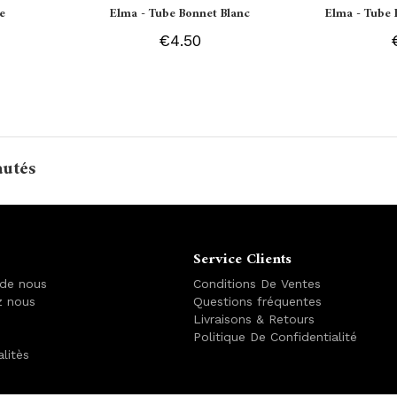
e
Elma - Tube Bonnet Blanc
Elma - Tube 
€4.50
autés
Service Clients
 de nous
Conditions De Ventes
z nous
Questions fréquentes
Livraisons & Retours
Politique De Confidentialité
alitès