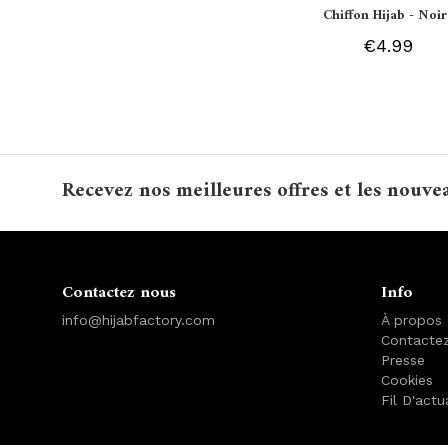
Chiffon Hijab - Noir
€4.99
Recevez nos meilleures offres et les nouve
Contactez nous
Info
info@hijabfactory.com
À propos
Contacte
Presse
Cookies
Fil D'actu