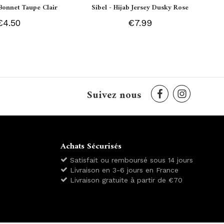
Bonnet Taupe Clair
Sibel - Hijab Jersey Dusky Rose
€4.50
€7.99
Suivez nous
Achats Sécurisés
Satisfait ou remboursé sous 14 jours
Livraison en 3-6 jours en France
Livraison gratuite à partir de €70