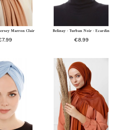
 Jersey Marron Clair
Belinay - Turban Noir - Ecardin
€7.99
€8.99