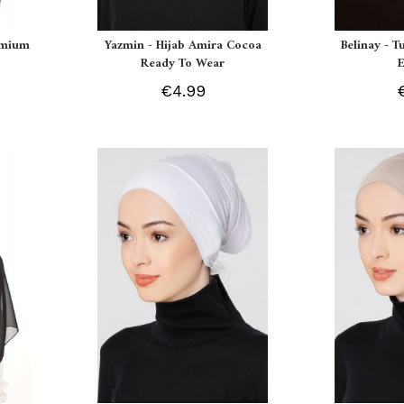
remium
Yazmin - Hijab Amira Cocoa
Belinay - T
Ready To Wear
€4.99