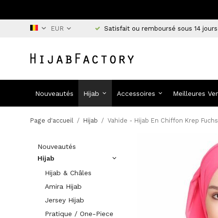
Satisfait ou remboursé sous 14 jours
Nouveautés
Hijab
Accessoires
Meilleures Ve
Page d'accueil
/
Hijab
/
Vahide - Hijab En Chiffon Krep Fuchs
Nouveautés
Hijab
Hijab & Châles
Amira Hijab
Jersey Hijab
Pratique / One-Piece