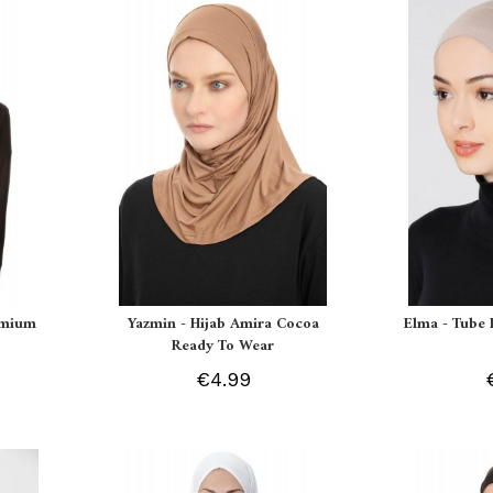
remium
Yazmin - Hijab Amira Cocoa
Elma - Tube 
Ready To Wear
€4.99