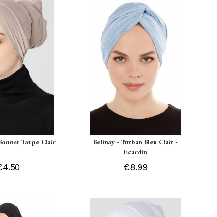
Bonnet Taupe Clair
Belinay - Turban Bleu Clair -
Ecardin
€4.50
€8.99