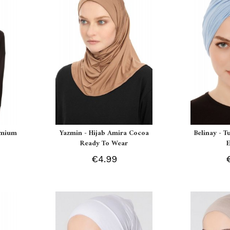
remium
Yazmin - Hijab Amira Cocoa
Belinay - T
Ready To Wear
€4.99