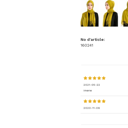
No d'article:
160241
2021-05-22
Imene
2020-11-06