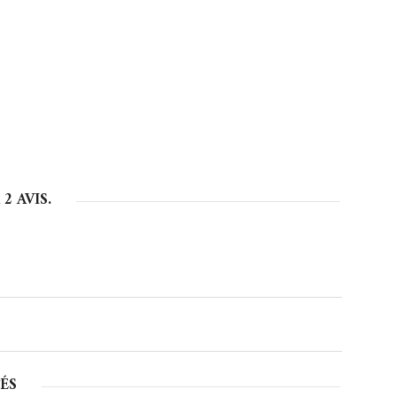
R
2
AVIS.
ÉS