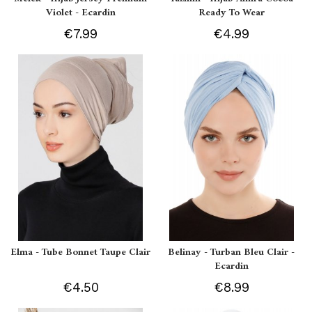
Violet - Ecardin
Ready To Wear
€7.99
€4.99
Elma - Tube Bonnet Taupe Clair
Belinay - Turban Bleu Clair -
Ecardin
€4.50
€8.99