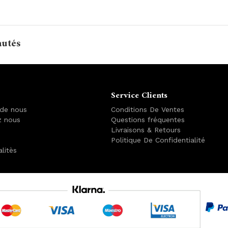
autés
Service Clients
 de nous
Conditions De Ventes
z nous
Questions fréquentes
Livraisons & Retours
Politique De Confidentialité
alitès