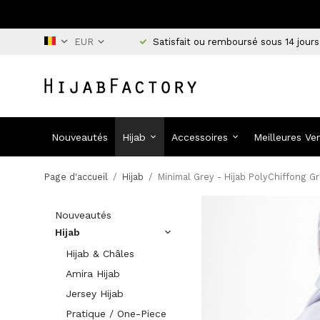
Satisfait ou remboursé sous 14 jours
Nouveautés
Hijab
Accessoires
Meilleures Ve
Page d'accueil
/
Hijab
/
Minimal Grey - Hijab PolyChiffong Gri
Nouveautés
Hijab
Hijab & Châles
Amira Hijab
Jersey Hijab
Pratique / One-Piece