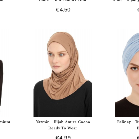
oir
Elma - Tube Bonnet Noir
Sibel - Hijab
€4.50
remium
Yazmin - Hijab Amira Cocoa
Belinay - T
Ready To Wear
€4.99