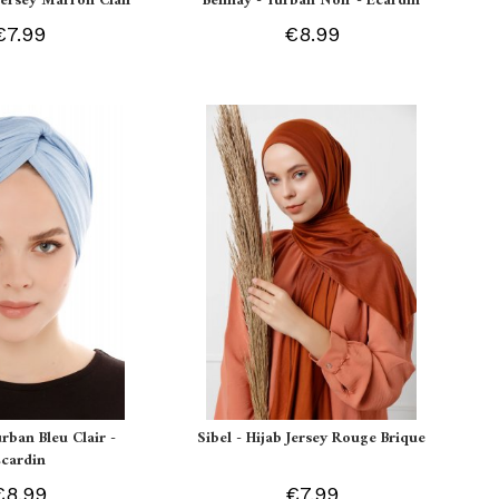
 Jersey Marron Clair
Belinay - Turban Noir - Ecardin
€7.99
€8.99
urban Bleu Clair -
Sibel - Hijab Jersey Rouge Brique
Ecardin
€8.99
€7.99