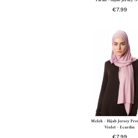
Farah - Hijab Jersey N
€7.99
Melek - Hijab Jersey P
Violet - Ecardin
€7.99