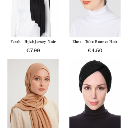
Farah - Hijab Jersey Noir
Elma - Tube Bonnet Noir
€7.99
€4.50