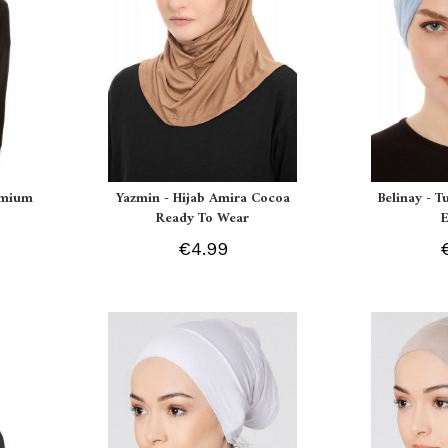
remium
Yazmin - Hijab Amira Cocoa
Belinay - T
Ready To Wear
€4.99