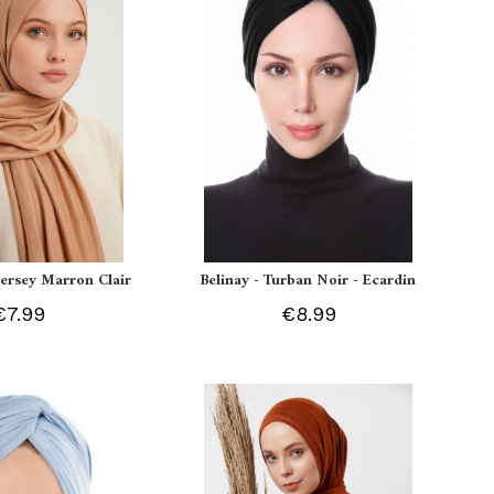
 Jersey Marron Clair
Belinay - Turban Noir - Ecardin
€7.99
€8.99