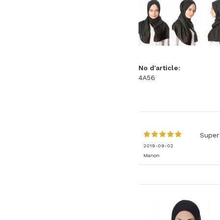
No d'article:
4A56
Super
2019-09-02
Manon