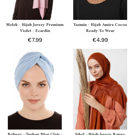
Melek - Hijab Jersey Premium
Yazmin - Hijab Amira Cocoa
Violet - Ecardin
Ready To Wear
€7.99
€4.99
Belinay - Turban Bleu Clair -
Sibel - Hijab Jersey Rouge