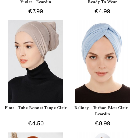
Violet - Ecardin
Ready To Wear
€7.99
€4.99
Elma - Tube Bonnet Taupe Clair
Belinay - Turban Bleu Clair -
Ecardin
€4.50
€8.99