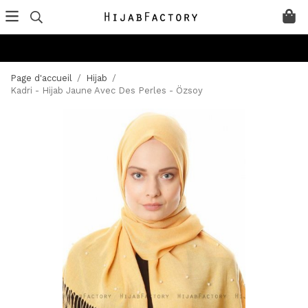
Page d'accueil
/
Hijab
/
Kadri - Hijab Jaune Avec Des Perles - Özsoy