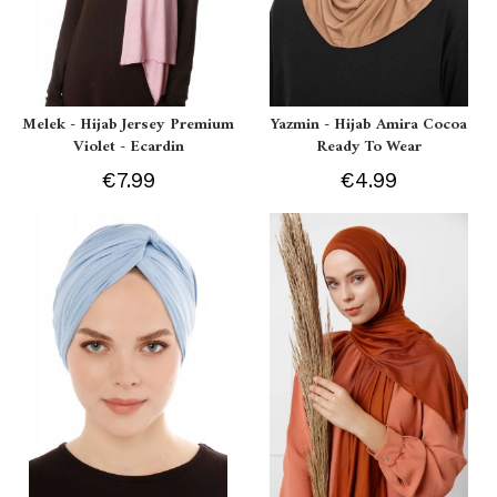
Melek - Hijab Jersey Premium
Yazmin - Hijab Amira Cocoa
Violet - Ecardin
Ready To Wear
€7.99
€4.99