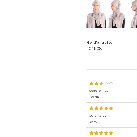
No d'article:
204638
2020-04-28
Nesrin
2019-12-22
SAFYA