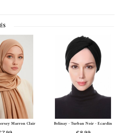
ÉS
 Jersey Marron Clair
Belinay - Turban Noir - Ecardin
€7.99
€8.99