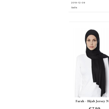
2019-12-09
Sadia
Farah - Hijab Jersey N
€7.99