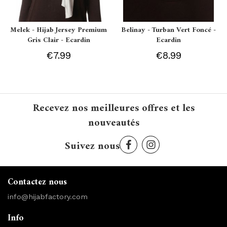
Melek - Hijab Jersey Premium
Belinay - Turban Vert Foncé -
Gris Clair - Ecardin
Ecardin
€7.99
€8.99
Recevez nos meilleures offres et les
nouveautés
Suivez nous
Contactez nous
info@hijabfactory.com
Info