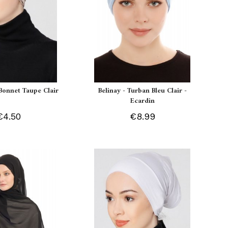
Bonnet Taupe Clair
Belinay - Turban Bleu Clair -
Ecardin
€4.50
€8.99