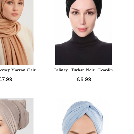
 Jersey Marron Clair
Belinay - Turban Noir - Ecardin
€7.99
€8.99