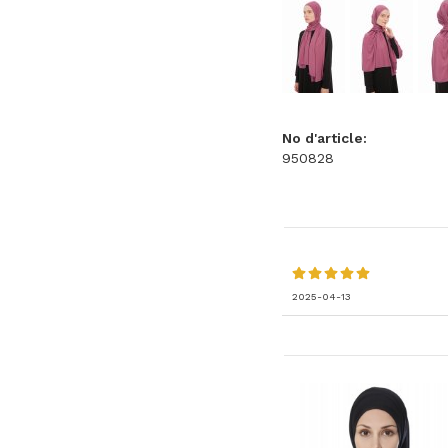
No d'article:
950828
2025-04-13