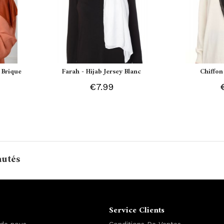
 Brique
Farah - Hijab Jersey Blanc
Chiffon
€7.99
autés
Service Clients
 de nous
Conditions De Ventes