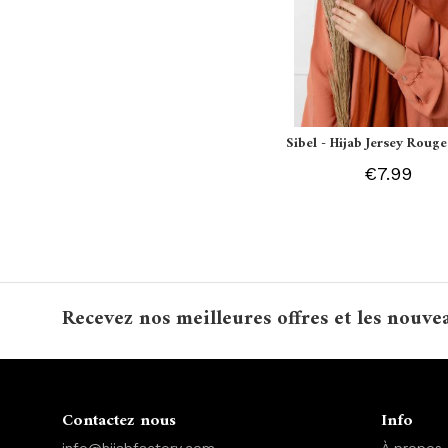
Sibel - Hijab Jersey Rouge
€7.99
Recevez nos meilleures offres et les nouve
Contactez nous
Info
info@hijabfactory.com
À propos