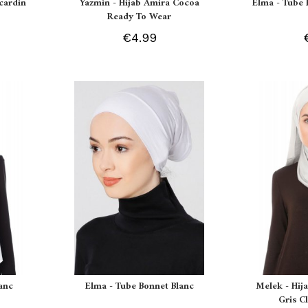
Ecardin
Yazmin - Hijab Amira Cocoa
Elma - Tube 
Ready To Wear
€4.99
lanc
Elma - Tube Bonnet Blanc
Melek - Hij
Gris Cl