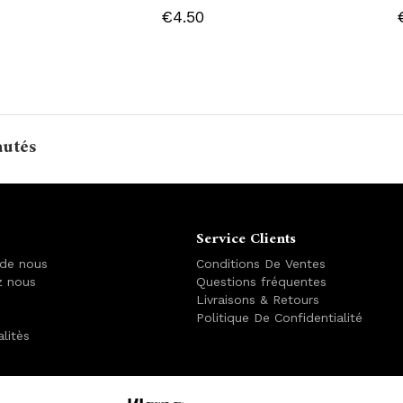
€4.50
autés
Service Clients
 de nous
Conditions De Ventes
z nous
Questions fréquentes
Livraisons & Retours
Politique De Confidentialité
alitès