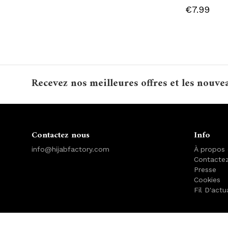
€7.99
Recevez nos meilleures offres et les nouve
Contactez nous
Info
info@hijabfactory.com
À propos
Contacte
Presse
Cookies
Fil D'actu