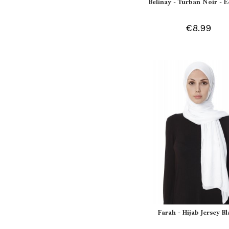
Belinay - Turban Noir - 
€8.99
Farah - Hijab Jersey B