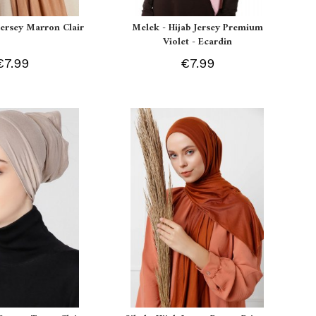
 Jersey Marron Clair
Melek - Hijab Jersey Premium
Violet - Ecardin
€7.99
€7.99