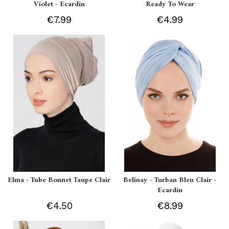
Violet - Ecardin
Ready To Wear
€7.99
€4.99
Elma - Tube Bonnet Taupe Clair
Belinay - Turban Bleu Clair -
Ecardin
€4.50
€8.99