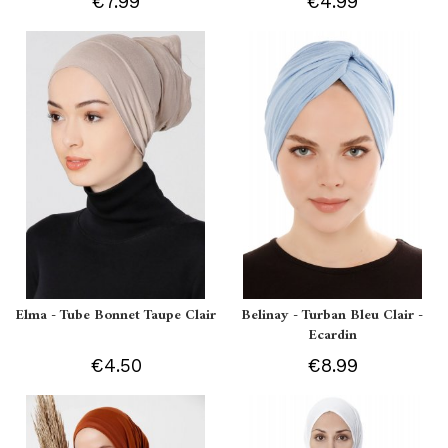
€7.99
€4.99
Elma - Tube Bonnet Taupe Clair
Belinay - Turban Bleu Clair -
Ecardin
€4.50
€8.99