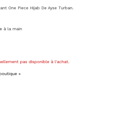
tant One Piece Hijab De Ayse Turban.
ge à la main
uellement pas disponible à l'achat.
 boutique »