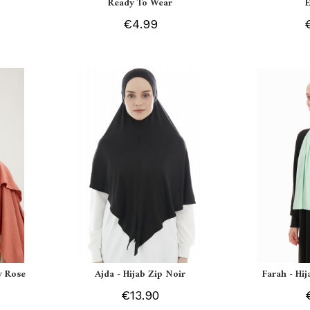
Ready To Wear
€4.99
y Rose
Ajda - Hijab Zip Noir
Farah - Hi
€13.90