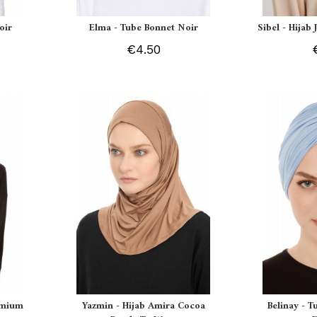
oir
Elma - Tube Bonnet Noir
Sibel - Hijab
€4.50
remium
Yazmin - Hijab Amira Cocoa
Belinay - T