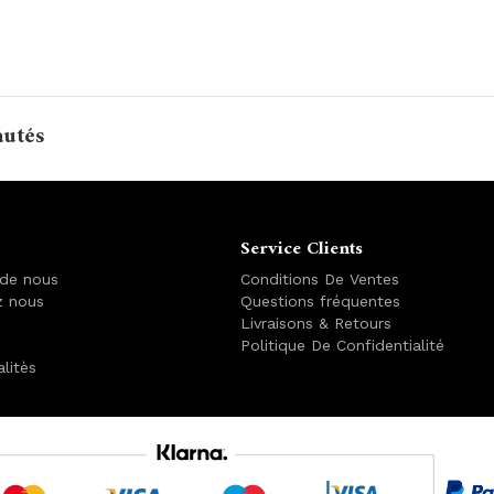
autés
Service Clients
 de nous
Conditions De Ventes
z nous
Questions fréquentes
Livraisons & Retours
Politique De Confidentialité
alitès