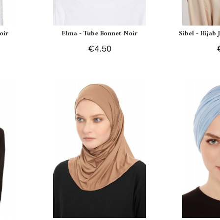
oir
Elma - Tube Bonnet Noir
Sibel - Hijab
€4.50