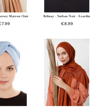
 Jersey Marron Clair
Belinay - Turban Noir - Ecardin
€7.99
€8.99