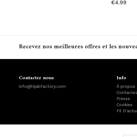
€4.99
Recevez nos meilleures offres et les nouve
Contactez nous
Info
info@hijabfactory.com
À propos
Contacte
Presse
Cookies
Fil D'actu