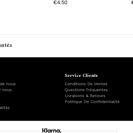
€4.50
autés
Service Clients
 de nous
Conditions De Ventes
z nous
Questions fréquentes
Livraisons & Retours
Politique De Confidentialité
alitès