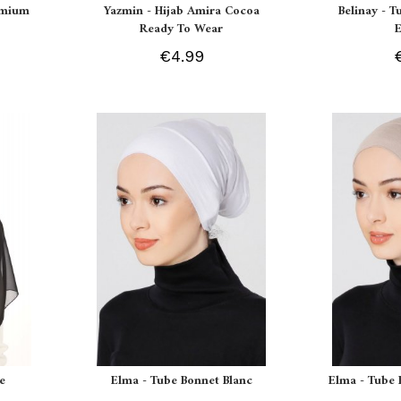
remium
Yazmin - Hijab Amira Cocoa
Belinay - T
Ready To Wear
€4.99
e
Elma - Tube Bonnet Blanc
Elma - Tube 