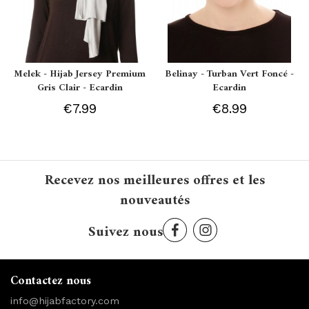
Melek - Hijab Jersey Premium
Belinay - Turban Vert Foncé -
Gris Clair - Ecardin
Ecardin
€7.99
€8.99
Recevez nos meilleures offres et les
nouveautés
Suivez nous
Contactez nous
info@hijabfactory.com