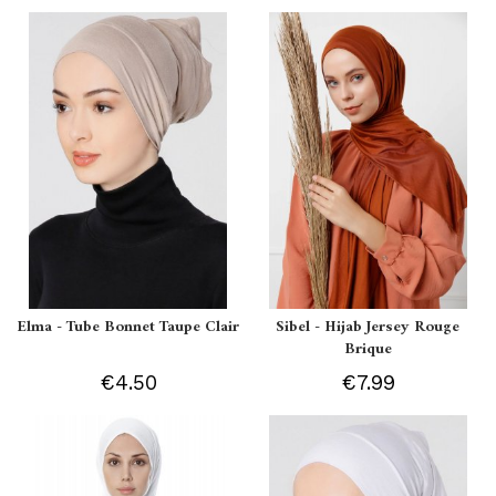
Elma - Tube Bonnet Taupe Clair
Sibel - Hijab Jersey Rouge
Brique
€4.50
€7.99