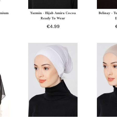
remium
Yazmin - Hijab Amira Cocoa
Belinay - T
Ready To Wear
€4.99