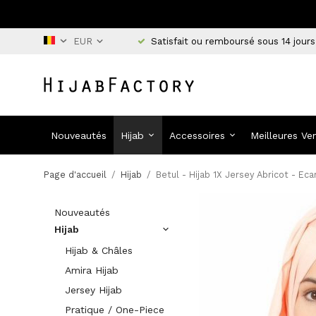
Satisfait ou remboursé sous 14 jours
Nouveautés
Hijab
Accessoires
Meilleures Ve
Page d'accueil
/
Hijab
/
Betul - Hijab 1X Jersey Abricot - Eca
Nouveautés
Hijab
Hijab & Châles
Amira Hijab
Jersey Hijab
Pratique / One-Piece