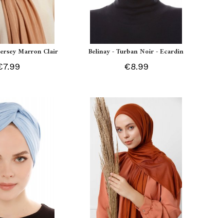
 Jersey Marron Clair
Belinay - Turban Noir - Ecardin
€7.99
€8.99