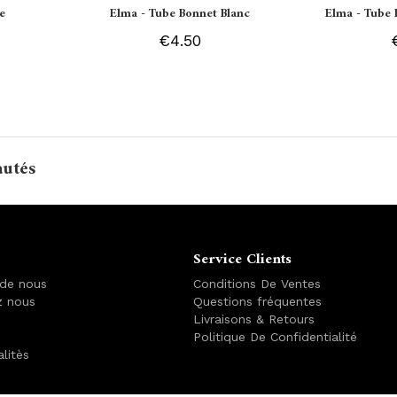
e
Elma - Tube Bonnet Blanc
Elma - Tube 
€4.50
autés
Service Clients
 de nous
Conditions De Ventes
z nous
Questions fréquentes
Livraisons & Retours
Politique De Confidentialité
alitès