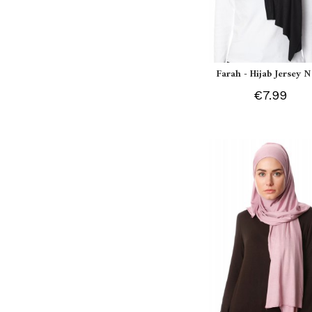
Farah - Hijab Jersey N
€7.99