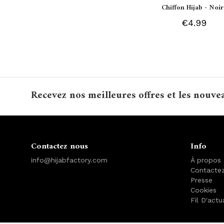
Chiffon Hijab - Noir
€4.99
Recevez nos meilleures offres et les nouve
Contactez nous
Info
info@hijabfactory.com
À propos
Contacte
Presse
Cookies
Fil D'actu