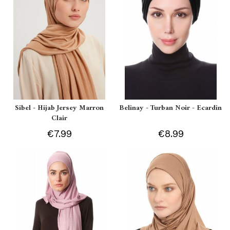
Sibel - Hijab Jersey Marron
Belinay - Turban Noir - Ecardin
Clair
€7.99
€8.99