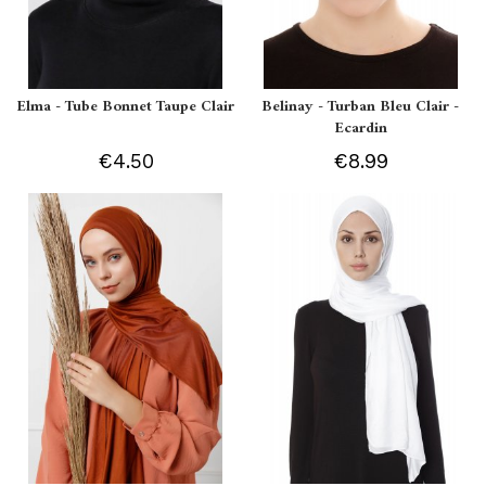
Elma - Tube Bonnet Taupe Clair
Belinay - Turban Bleu Clair -
Ecardin
€4.50
€8.99