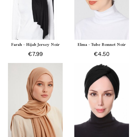
Farah - Hijab Jersey Noir
Elma - Tube Bonnet Noir
€7.99
€4.50