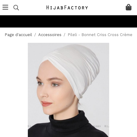
Page d'accueil
/
Accessoires
/
Pileli - Bonnet Criss Cross Crème