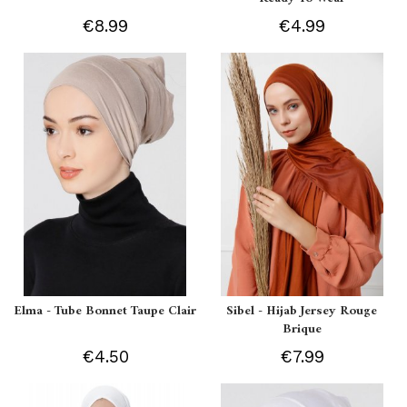
€8.99
€4.99
Elma - Tube Bonnet Taupe Clair
Sibel - Hijab Jersey Rouge
Brique
€4.50
€7.99