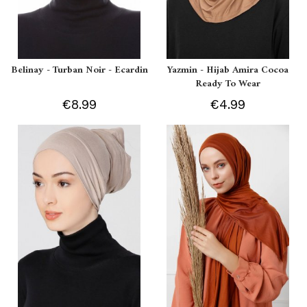
Belinay - Turban Noir - Ecardin
Yazmin - Hijab Amira Cocoa
Ready To Wear
€8.99
€4.99