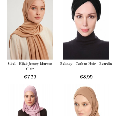
Sibel - Hijab Jersey Marron
Belinay - Turban Noir - Ecardin
Clair
€7.99
€8.99