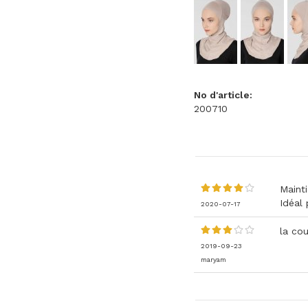
No d'article:
200710
Mainti
Idéal 
2020-07-17
la cou
2019-09-23
maryam