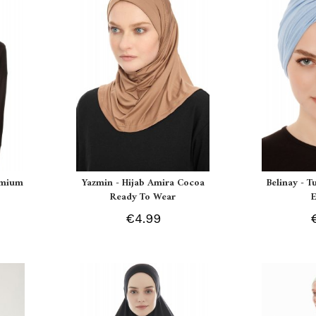
remium
Yazmin - Hijab Amira Cocoa
Belinay - T
Ready To Wear
€4.99