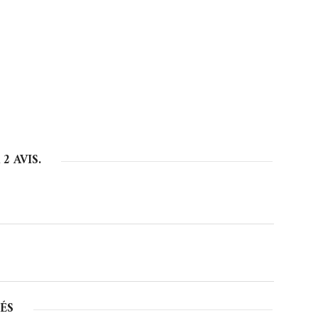
R
2
AVIS.
ÉS