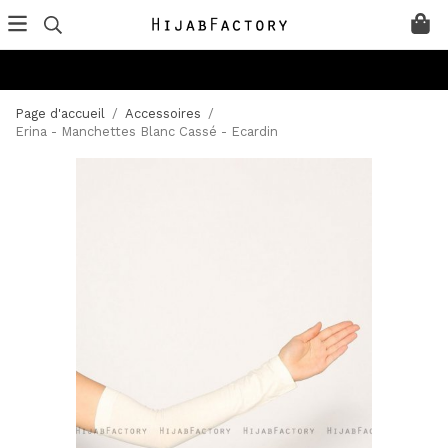
Page d'accueil
/
Accessoires
/
Erina - Manchettes Blanc Cassé - Ecardin