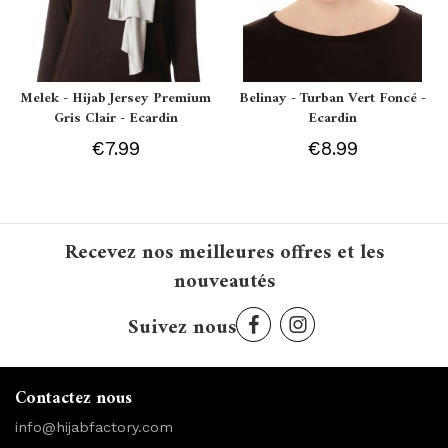
Melek - Hijab Jersey Premium
Belinay - Turban Vert Foncé -
Gris Clair - Ecardin
Ecardin
€7.99
€8.99
Recevez nos meilleures offres et les
nouveautés
Suivez nous
Contactez nous
info@hijabfactory.com