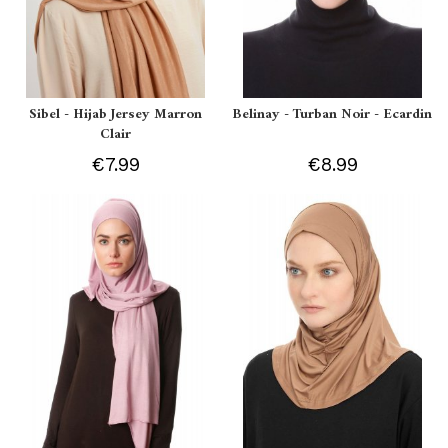
Sibel - Hijab Jersey Marron
Belinay - Turban Noir - Ecardin
Clair
€7.99
€8.99