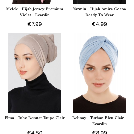
Melek - Hijab Jersey Premium
Yazmin - Hijab Amira Cocoa
Violet - Ecardin
Ready To Wear
€7.99
€4.99
Elma - Tube Bonnet Taupe Clair
Belinay - Turban Bleu Clair -
Ecardin
€4.50
€8.99