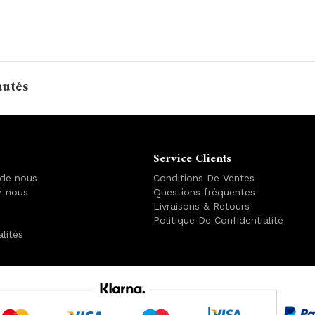
autés
Service Clients
 de nous
Conditions De Ventes
z nous
Questions fréquentes
Livraisons & Retours
Politique De Confidentialité
alitès