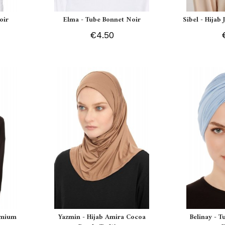
oir
Elma - Tube Bonnet Noir
Sibel - Hijab
€4.50
remium
Yazmin - Hijab Amira Cocoa
Belinay - T