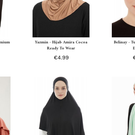
remium
Yazmin - Hijab Amira Cocoa
Belinay - T
Ready To Wear
€4.99