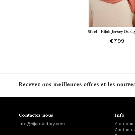
Sibel - Hijab Jersey Dusk
€7.99
Recevez nos meilleures offres et les nouve
Contactez nous
Info
info@hijabfactory.com
À propos
Contacte