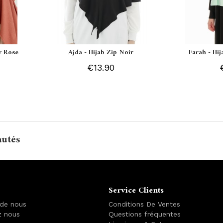
y Rose
Ajda - Hijab Zip Noir
Farah - Hi
€13.90
autés
Service Clients
 de nous
Conditions De Ventes
z nous
Questions fréquentes