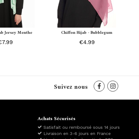
jab Jersey Menthe
Chiffon Hijab - Bubblegum
€7.99
€4.99
Suivez nous
Achats Sécurisés
Satisfait ou remboursé sous 14 jours
Livraison en 3-6 jours en France