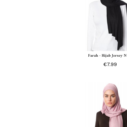
Farah - Hijab Jersey N
€7.99