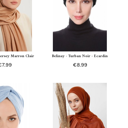
 Jersey Marron Clair
Belinay - Turban Noir - Ecardin
€7.99
€8.99