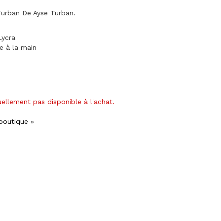
urban De Ayse Turban.
Lycra
ge à la main
uellement pas disponible à l'achat.
 boutique »