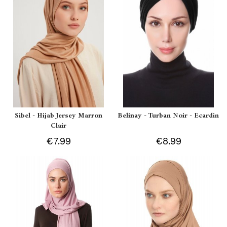
Sibel - Hijab Jersey Marron
Belinay - Turban Noir - Ecardin
Clair
€7.99
€8.99