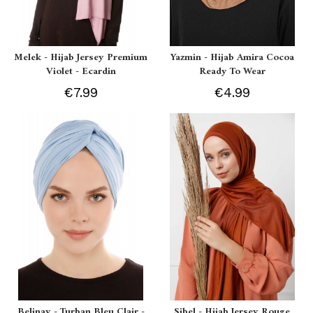
Melek - Hijab Jersey Premium
Yazmin - Hijab Amira Cocoa
Violet - Ecardin
Ready To Wear
€7.99
€4.99
Belinay - Turban Bleu Clair -
Sibel - Hijab Jersey Rouge