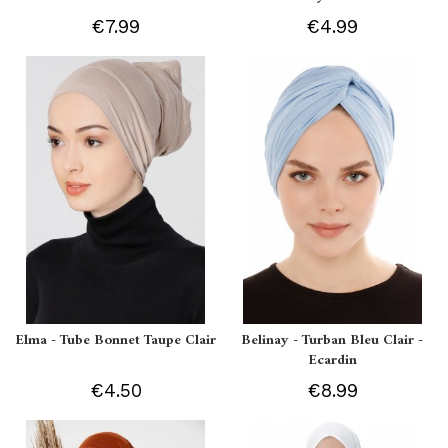
€7.99
€4.99
Elma - Tube Bonnet Taupe Clair
Belinay - Turban Bleu Clair -
Ecardin
€4.50
€8.99