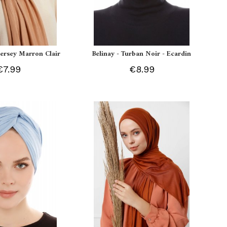
 Jersey Marron Clair
Belinay - Turban Noir - Ecardin
€7.99
€8.99