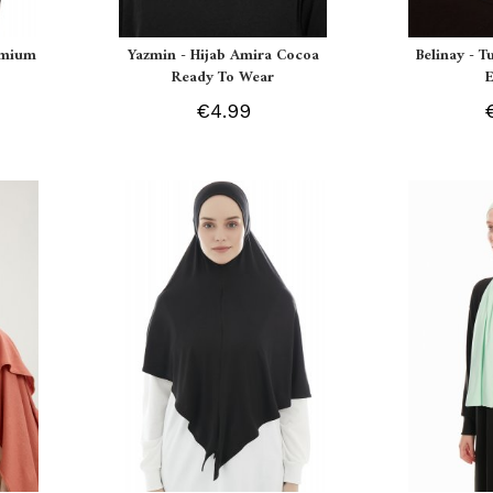
remium
Yazmin - Hijab Amira Cocoa
Belinay - T
Ready To Wear
€4.99