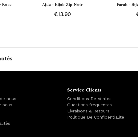
y Rose
Ajda - Hijab Zip Noir
Farah - Hi
€13.90
autés
Service Clients
 de nous
Conditions De Ventes
z nous
Questions fréquentes
Livraisons & Retours
Politique De Confidentialité
alitès