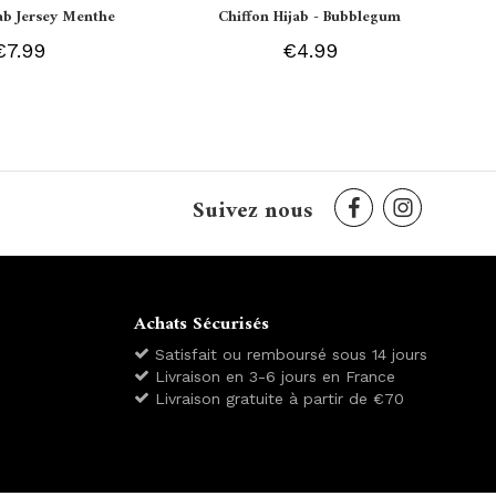
jab Jersey Menthe
Chiffon Hijab - Bubblegum
€7.99
€4.99
Suivez nous
Achats Sécurisés
Satisfait ou remboursé sous 14 jours
Livraison en 3-6 jours en France
Livraison gratuite à partir de €70