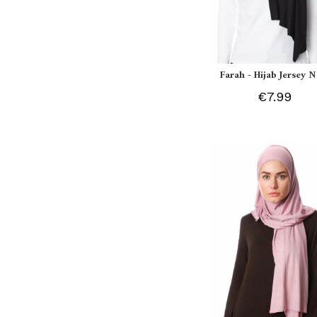
Farah - Hijab Jersey N
€7.99