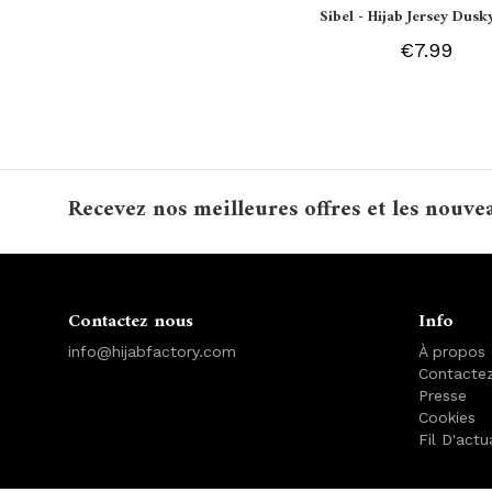
Sibel - Hijab Jersey Dusk
€7.99
Recevez nos meilleures offres et les nouve
Contactez nous
Info
info@hijabfactory.com
À propos
Contacte
Presse
Cookies
Fil D'actu